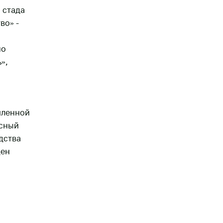
 стада
во» -
но
»,
шленной
асный
дства
ден