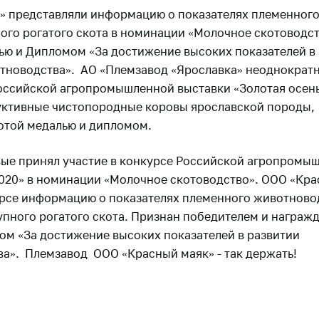
» представляли информацию о показателях племенного
ого рогатого скота в номинации «Молочное скотоводст
ью и Дипломом «За достижение высоких показателей в
тноводства». АО «Племзавод «Ярославка» неоднократ
Российской агропромышленной выставки «Золотая осень
уктивные чистопородные коровы ярославской породы,
отой медалью и дипломом.
ые принял участие в конкурсе Российской агропромы
2020» в номинации «Молочное скотоводство». ООО «Кр
урсе информацию о показателях племенного животново
упного рогатого скота. Признан победителем и награж
ом «За достижение высоких показателей в развитии
а». Племзавод ООО «Красный маяк» - так держать!