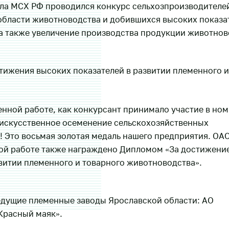
ла МСХ РФ проводился конкурс сельхозпроизводителе
области животноводства и добившихся высоких показа
а также увеличение производства продукции животнов
стижения высоких показателей в развитии племенного и
енной работе, как конкурсант принимало участие в но
 искусственное осеменение сельскохозяйственных
! Это восьмая золотая медаль нашего предприятия. ОА
ой работе также награждено Дипломом «За достижени
витии племенного и товарного животноводства».
едущие племенные заводы Ярославской области: АО
Красный маяк».