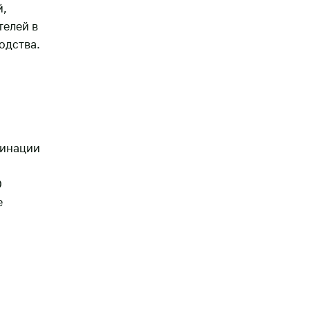
й,
телей в
одства.
минации
О
е