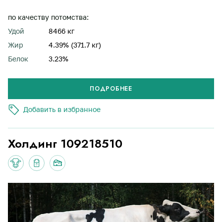
по качеству потомства:
Удой
8466 кг
Жир
4.39% (371.7 кг)
Белок
3.23%
П
О
Д
Р
О
Б
Н
Е
Е
Добавить в избранное
Холдинг 109218510