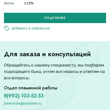
Белок
3.15%
П
О
Д
Р
О
Б
Н
Е
Е
Добавить в избранное
Для заказа и консультаций
Обращайтесь к нашему специалисту, мы подберем
подходящего быка, учтем все нюансы и ответим на
все вопросы.
Отдел племенной работы
8(992)-103-52-53
plemotdel@yarplem.ru