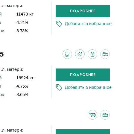
н.л. матери:
й
11478 кг
р
4.21%
Добавить в избранное
ок
3.73%
5
н.л. матери:
й
16924 кг
р
4.75%
Добавить в избранное
ок
3.65%
н.л. матери: