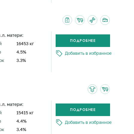
н.л. матери:
й
16453 кг
р
4.5%
Добавить в избранное
ок
3.3%
н.л. матери:
й
15415 кг
р
4.4%
Добавить в избранное
ок
3.4%