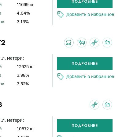
й
11669 кг
р
4.04%
Добавить в избранное
ок
3.13%
72
н.л. матери:
й
12625 кг
р
3.98%
Добавить в избранное
ок
3.52%
8
н.л. матери:
й
10572 кг