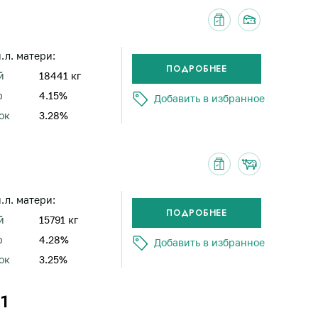
н.л. матери:
й
18441 кг
р
4.15%
Добавить в избранное
ок
3.28%
н.л. матери:
й
15791 кг
р
4.28%
Добавить в избранное
ок
3.25%
1