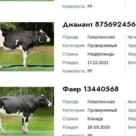
Комолость
PF
Диамант 875692456
Порода
Голштинская
по 
Категория
Проверяемый
Удо
Страна
Нидерланды
Жи
Рожден
17.12.2021
Бел
Комолость
PF
Фаер 13440568
Порода
Голштинская
по 
Категория
Проверяемый
Удо
Страна
Канада
Жи
Рожден
18.09.2020
Бел
Комолость
PF