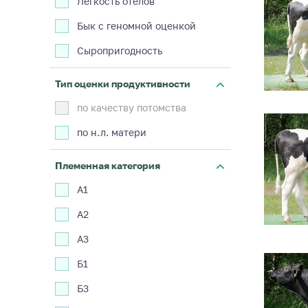
Легкость отелов
Бык с геномной оценкой
Сыропригодность
Тип оценки продуктивности
по качеству потомства
по н.л. матери
Племенная категория
А1
А2
А3
Б1
Б3