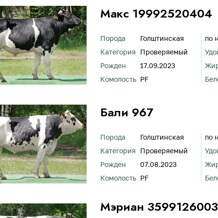
Макс 19992520404
Порода
Голштинская
по 
Категория
Проверяемый
Удо
Рожден
17.09.2023
Жи
Комолость
PF
Бел
Бали 967
Порода
Голштинская
по 
Категория
Проверяемый
Удо
Рожден
07.08.2023
Жи
Комолость
PF
Бел
Мэриан 3599126003