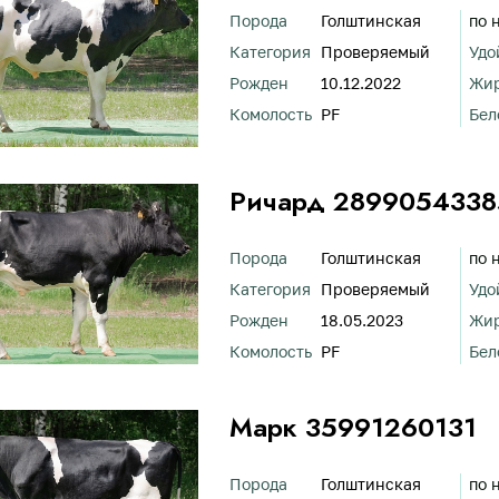
Порода
Голштинская
по 
Категория
Проверяемый
Удо
Рожден
10.12.2022
Жи
Комолость
PF
Бел
Ричард 2899054338
Порода
Голштинская
по 
Категория
Проверяемый
Удо
Рожден
18.05.2023
Жи
Комолость
PF
Бел
Марк 35991260131
Порода
Голштинская
по 