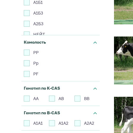
А1Б1
А1Б3
А2Б3
НЕЙТ
Комолость
Проверяемый
PP
Pp
PF
Генотип по K-CAS
АА
АВ
ВВ
Генотип по B-CAS
А1А1
А1А2
А2А2