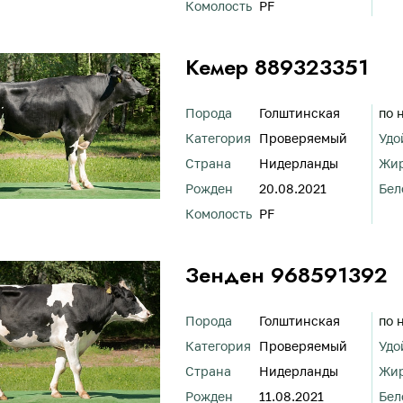
Комолость
PF
Кемер 889323351
Порода
Голштинская
по 
Категория
Проверяемый
Удо
Страна
Нидерланды
Жи
Рожден
20.08.2021
Бел
Комолость
PF
Зенден 968591392
Порода
Голштинская
по 
Категория
Проверяемый
Удо
Страна
Нидерланды
Жи
Рожден
11.08.2021
Бел