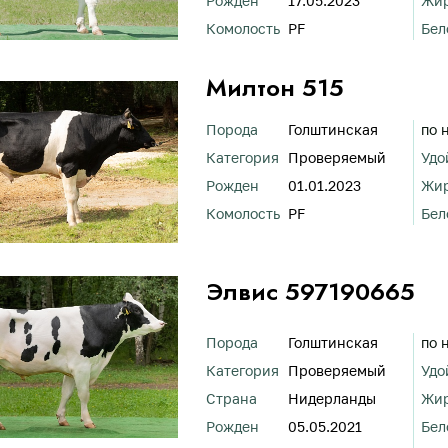
Рожден
17.05.2023
Жи
Комолость
PF
Бел
Милтон 515
Порода
Голштинская
по 
Категория
Проверяемый
Удо
Рожден
01.01.2023
Жи
Комолость
PF
Бел
Элвис 597190665
Порода
Голштинская
по 
Категория
Проверяемый
Удо
Страна
Нидерланды
Жи
Рожден
05.05.2021
Бел