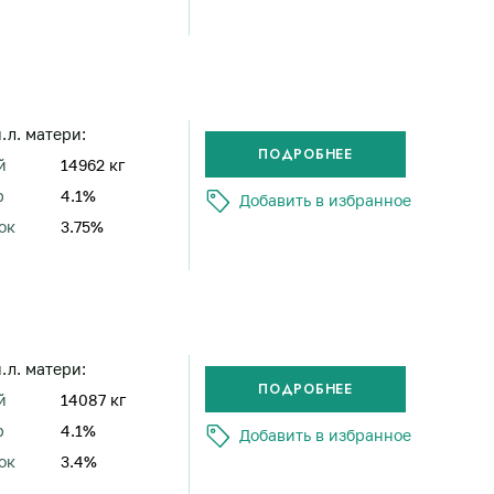
н.л. матери:
й
14962 кг
р
4.1%
Добавить в избранное
ок
3.75%
н.л. матери:
й
14087 кг
р
4.1%
Добавить в избранное
ок
3.4%