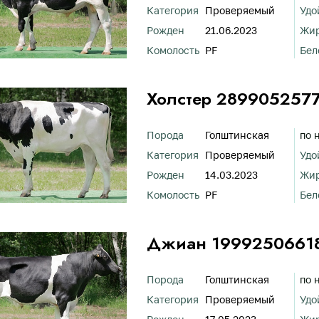
Категория
Проверяемый
Удо
Рожден
21.06.2023
Жи
Комолость
PF
Бел
Холстер 289905257
Порода
Голштинская
по 
Категория
Проверяемый
Удо
Рожден
14.03.2023
Жи
Комолость
PF
Бел
Джиан 1999250661
Порода
Голштинская
по 
Категория
Проверяемый
Удо