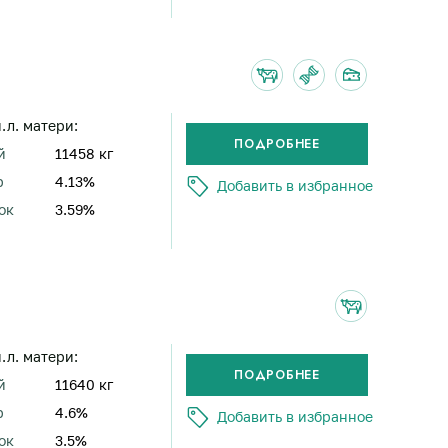
н.л. матери:
й
11458 кг
р
4.13%
Добавить в избранное
ок
3.59%
н.л. матери:
й
11640 кг
р
4.6%
Добавить в избранное
ок
3.5%