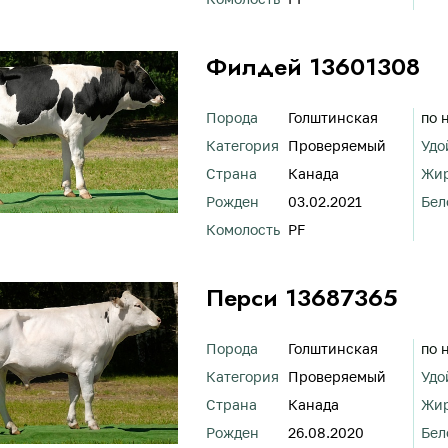
Филдей 13601308
Порода
Голштинская
по 
Категория
Проверяемый
Удо
Страна
Канада
Жи
Рожден
03.02.2021
Бел
Комолость
PF
Перси 13687365
Порода
Голштинская
по 
Категория
Проверяемый
Удо
Страна
Канада
Жи
Рожден
26.08.2020
Бел