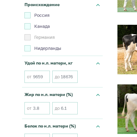
Происхождение
Россия
Канада
Германия
Нидерланды
Удой по н.л. матери, кг
от
до
Жир по н.л. матери (%)
от
до
Белок по н.л. матери (%)