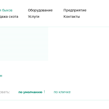
я быков
Оборудование
Предприятие
дажа скота
Услуги
Контакты
ам
овать:
по умолчанию
по кличке