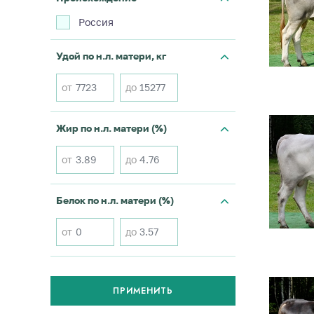
Россия
Удой по н.л. матери, кг
от
до
Жир по н.л. матери (%)
от
до
Белок по н.л. матери (%)
от
до
ПРИМЕНИТЬ