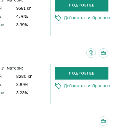
й
9581 кг
р
4.76%
Добавить в избранное
ок
3.39%
н.л. матери:
й
8280 кг
р
3.89%
Добавить в избранное
ок
3.23%