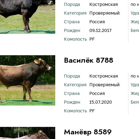
Порода
Костромская
по 
Категория
Проверяемый
Удо
Страна
Россия
Жи
Рожден
09.12.2017
Бел
Комолость
PF
Василёк 8788
Порода
Костромская
по 
Категория
Проверяемый
Удо
Страна
Россия
Жи
Рожден
15.07.2020
Бел
Комолость
PF
Манёвр 8589