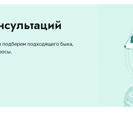
нсультаций
ы подберем подходящего быка,
росы.