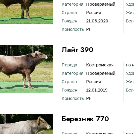
Категория
Проверяемый
Удо
Страна
Россия
Жи
Рожден
21.06.2020
Бел
Комолость
PF
Лайт 390
Порода
Костромская
по 
Категория
Проверяемый
Удо
Страна
Россия
Жи
Рожден
12.01.2019
Бел
Комолость
PF
Березняк 770
Порода
Костромская
по 