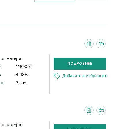
н.л. матери:
й
11893 кг
р
4.48%
Добавить в избранное
ок
3.55%
н.л. матери: