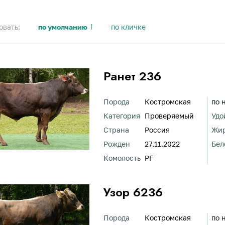
овать:
по умолчанию
по кличке
Ранет 236
Порода
Костромская
по 
Категория
Проверяемый
Удо
Страна
Россия
Жи
Рожден
27.11.2022
Бел
Комолость
PF
Узор 6236
Порода
Костромская
по 