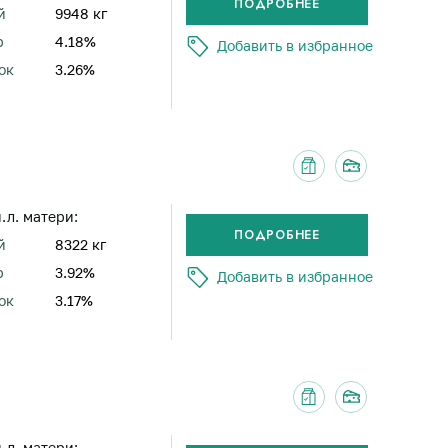
й
9948 кг
р
4.18%
Добавить в избранное
ок
3.26%
н.л. матери:
й
8322 кг
р
3.92%
Добавить в избранное
ок
3.17%
н.л. матери: