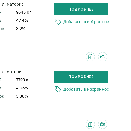
н.л. матери:
й
9645 кг
р
4.14%
Добавить в избранное
ок
3.2%
н.л. матери:
й
7723 кг
р
4.26%
Добавить в избранное
ок
3.38%