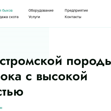
я быков
Оборудование
Предприятие
дажа скота
Услуги
Контакты
стромской пород
ока с высокой
стью
ам