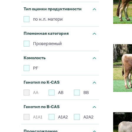
Тип оценки продуктивности
по н.л. матери
Племенная категория
Проверяемый
Комолость
PF
Генотип по K-CAS
АА
АВ
ВВ
Генотип по B-CAS
А1А1
А1А2
А2А2
Происхождение