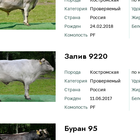
Категория
Проверяемый
Удо
Страна
Россия
Жи
Рожден
24.02.2018
Бел
Комолость
PF
Залив 9220
Порода
Костромская
по 
Категория
Проверяемый
Удо
Страна
Россия
Жи
Рожден
11.06.2017
Бел
Комолость
PF
Буран 95