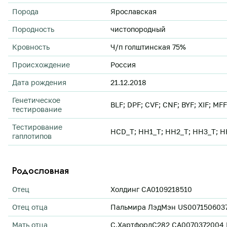
Порода
Ярославская
Породность
чистопородный
Кровность
Ч/п голштинская 75%
Происхождение
Россия
Дата рождения
21.12.2018
Генетическое
BLF; DPF; CVF; CNF; BYF; XIF; MF
тестирование
Тестирование
HCD_T; HH1_T; HH2_T; HH3_T; H
гаплотипов
Родословная
Отец
Холдинг CA0109218510
Отец отца
Пальмира ЛэдМэн US007150603
Мать отца
С.ХартфордC282 CA0070372004 Ви