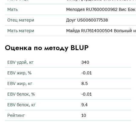
Мать
Мелодия RU7600000962 Вис Бэк А
Отец матери
Доуг US0060077538
Мать матери
Майда RU7614000504 Вольный н.л
Оценка по методу BLUP
EBV удой, кг
340
EBV жир, %
-0.01
EBV жир, кг
8.5
EBV белок, %
-0.01
EBV белок, кг
9.4
Рейтинг
10