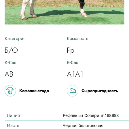
Категория
Комолость
Б/О
Pp
K-Cas
B-Cas
АВ
А1А1
Комолое стадо
Сыропригодность
Линия
Рефлекшн Соверинг 198998
Масть
Черная белоголовая