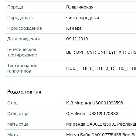
Порода
Голштинская
Породность
чистопородный
Происхождение
Канада
Дата рождения
09.11.2019
Генетическое
BLF; DPF; CVF; CNF; BYF; XIF; C
тестирование
Тестирование
HCD_T; HH1_T; HH2_T; HH3_T; HH
гаплотипов
Родословная
Отец
К.З.Миранд US0001993596
Отец отца
О.Е.Зипит US3125170883
Мать отца
Миранда CA0011715031 Рефлекшн 
Мать
Могул Бабл CA0107775455 Вис Бэк