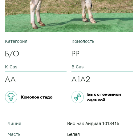
Категория
Комолость
Б/О
PP
K-Cas
B-Cas
АА
А1А2
Бык с геномной
Комолое стадо
оценкой
Линия
Вис Бэк Айдиал 1013415
Масть
Белая