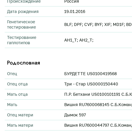
Происхождение
Россия
Дата рождения
19.01.2016
Генетическое
BLF; DPF; CVF; BYF; XIF; MD1F; B
тестирование
Тестирование
AH1_T; AH2_T;
гаплотипов
Родословная
Отец
БУРДЕТТЕ US0100419568
Отец отца
Три - Стар US0000150440
Мать отца
П.Р. Бетхани US0100101191 С.Б.К
Мать
Вишня RU7600068145 С.Б.Командо
Отец матери
Дымок 597
Мать матери
Вишня RU7600044797 С.Б.Командо