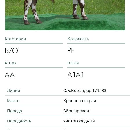
Категория
Комолость
Б/О
PF
K-Cas
B-Cas
АА
А1А1
Линия
С.Б.Командор 174233
Масть
Красно-пестрая
Порода
Айрширская
Породность
чистопородный